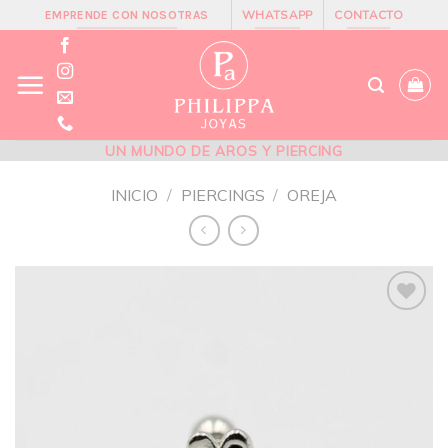
Skip
WHATSAPP
CONTACTO
EMPRENDE CON NOSOTRAS
to
content
UN MUNDO DE AROS Y PIERCING
INICIO
/
PIERCINGS
/
OREJA
Añadir
a la
lista de
deseos