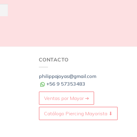
CONTACTO
philippajoyas@gmail.com
+56 9 57353483
Ventas por Mayor ➔
Catálogo Piercing Mayorista ⬇