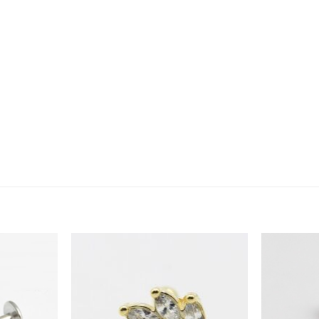
Añadir
Añadir
a la
a la
lista
lista
de
de
deseos
deseos