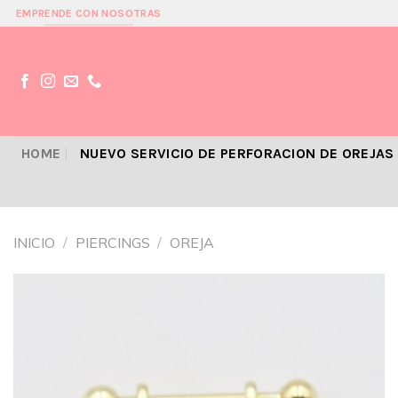
Skip
EMPRENDE CON NOSOTRAS
to
content
HOME
NUEVO SERVICIO DE PERFORACION DE OREJAS
INICIO
/
PIERCINGS
/
OREJA
Añadir
a la
lista de
deseos