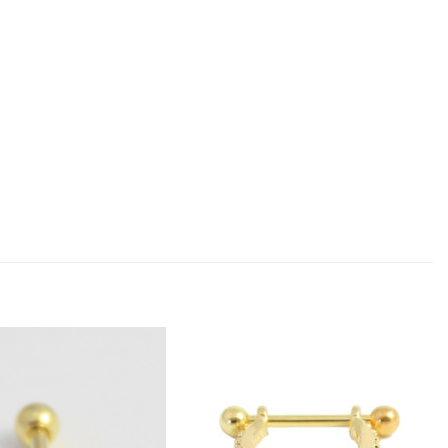
Añadir
Añadir
a la
a la
lista
lista
de
de
deseos
deseos