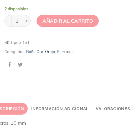
2 disponibles
Argolla Bañada en oro con dos corrida de circones cantidad
AÑADIR AL CARRITO
SKU:
poo-151
Categorías:
Baño Oro
,
Oreja
,
Piercings
SCRIPCIÓN
INFORMACIÓN ADICIONAL
VALORACIONES 
icras. 10 mm