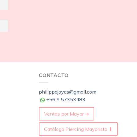
CONTACTO
philippajoyas@gmail.com
+56 9 57353483
Ventas por Mayor ➔
Catálogo Piercing Mayorista ⬇