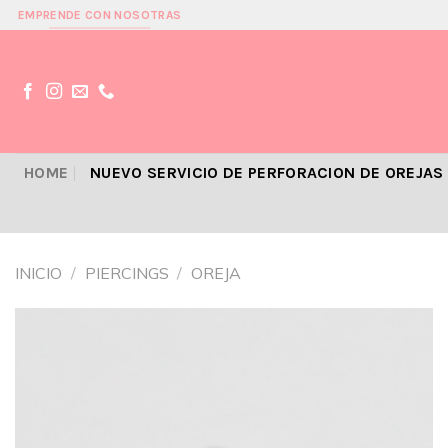
Skip
EMPRENDE CON NOSOTRAS
to
content
HOME
NUEVO SERVICIO DE PERFORACION DE OREJAS
INICIO
/
PIERCINGS
/
OREJA
Añadir
a la
lista de
deseos