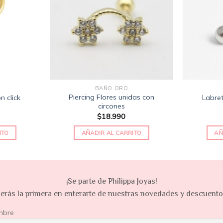
de
de
deseos
deseos
BAÑO ORO
Piercing Flores unidas con
n click
Labre
circones
$
18.990
ITO
AÑADIR AL CARRITO
AÑ
¡Se parte de Philippa Joyas!
erás la primera en enterarte de nuestras novedades y descuent
mbre