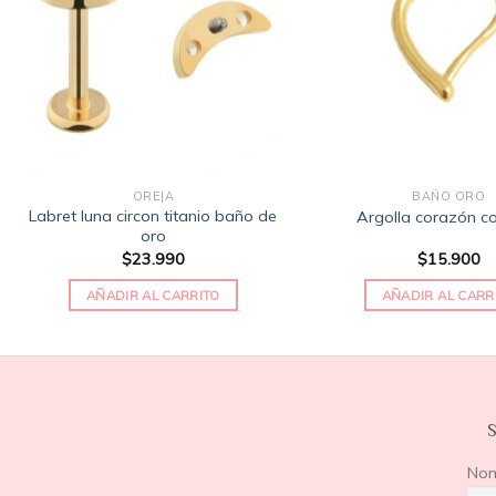
de
deseos
OREJA
BAÑO ORO
Labret luna circon titanio baño de
Argolla corazón co
oro
$
23.990
$
15.900
AÑADIR AL CARRITO
AÑADIR AL CARR
S
No