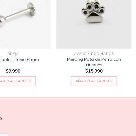
de
de
deseos
deseos
OREJA
ACERO Y RODINADOS
Piercing Pata de Perro con
t bola Titanio 6 mm
circones
$
9.990
$
15.990
ADIR AL CARRITO
AÑADIR AL CARRITO
os