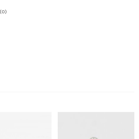
(0)
Añadir
Añadir
a la
a la
lista
lista