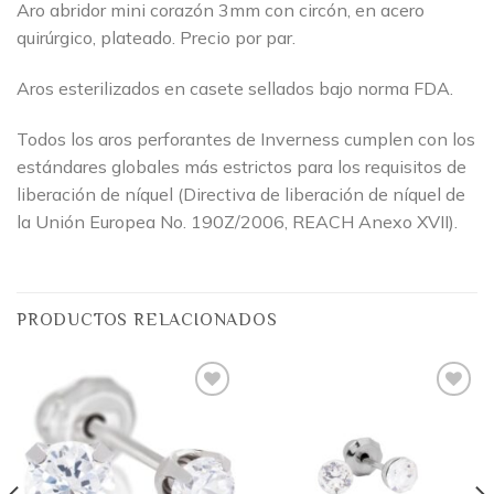
Aro abridor mini corazón 3mm con circón, en acero
quirúrgico, plateado. Precio por par.
Aros esterilizados en casete sellados bajo norma FDA.
Todos los aros perforantes de Inverness cumplen con los
estándares globales más estrictos para los requisitos de
liberación de níquel (Directiva de liberación de níquel de
la Unión Europea No. 190Z/2006, REACH Anexo XVII).
PRODUCTOS RELACIONADOS
Añadir
Añadir
a la
a la
lista
lista
de
de
deseos
deseos