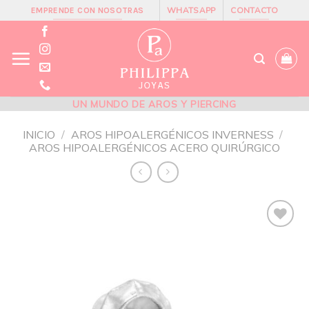
Skip
WHATSAPP
CONTACTO
EMPRENDE CON NOSOTRAS
to
content
UN MUNDO DE AROS Y PIERCING
INICIO
/
AROS HIPOALERGÉNICOS INVERNESS
/
AROS HIPOALERGÉNICOS ACERO QUIRÚRGICO
Añadir
a la
lista de
deseos