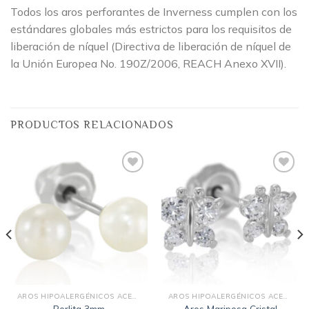
Todos los aros perforantes de Inverness cumplen con los
estándares globales más estrictos para los requisitos de
liberación de níquel (Directiva de liberación de níquel de
la Unión Europea No. 190Z/2006, REACH Anexo XVII).
PRODUCTOS RELACIONADOS
Añadir
Añadir
a la
a la
lista
lista
de
de
deseos
deseos
AROS HIPOALERGÉNICOS ACERO QUIRÚRGICO
AROS HIPOALERGÉNICOS ACERO QUIRÚRGICO
Perlita 3mm
Aros Mariposa Cristal