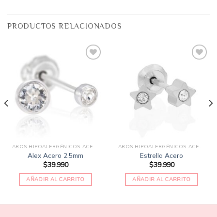
PRODUCTOS RELACIONADOS
Añadir
Añadir
a la
a la
lista
lista
de
de
deseos
deseos
AROS HIPOALERGÉNICOS ACERO QUIRÚRGICO
AROS HIPOALERGÉNICOS ACERO QUIRÚRGICO
Alex Acero 2.5mm
Estrella Acero
$
39.990
$
39.990
AÑADIR AL CARRITO
AÑADIR AL CARRITO