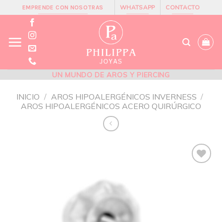
Skip
WHATSAPP
CONTACTO
EMPRENDE CON NOSOTRAS
to
content
UN MUNDO DE AROS Y PIERCING
INICIO
/
AROS HIPOALERGÉNICOS INVERNESS
/
AROS HIPOALERGÉNICOS ACERO QUIRÚRGICO
Añadir
a la
lista de
deseos