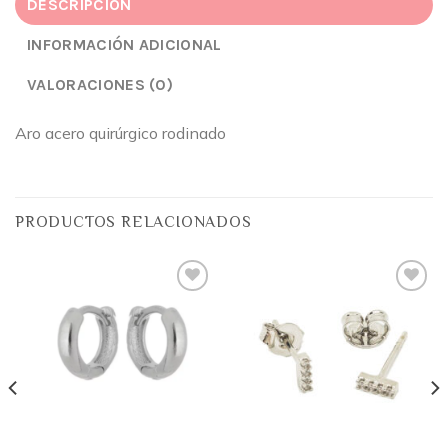
DESCRIPCIÓN
INFORMACIÓN ADICIONAL
VALORACIONES (0)
Aro acero quirúrgico rodinado
PRODUCTOS RELACIONADOS
Añadir
Añadir
a la
a la
lista
lista
de
de
deseos
deseos