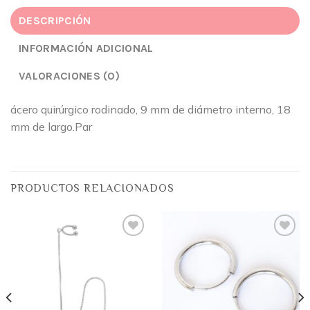
DESCRIPCIÓN
INFORMACIÓN ADICIONAL
VALORACIONES (0)
ácero quirúrgico rodinado, 9 mm de diámetro interno, 18
mm de largo.Par
PRODUCTOS RELACIONADOS
Añadir
Añadir
a la
a la
lista
lista
de
de
deseos
deseos