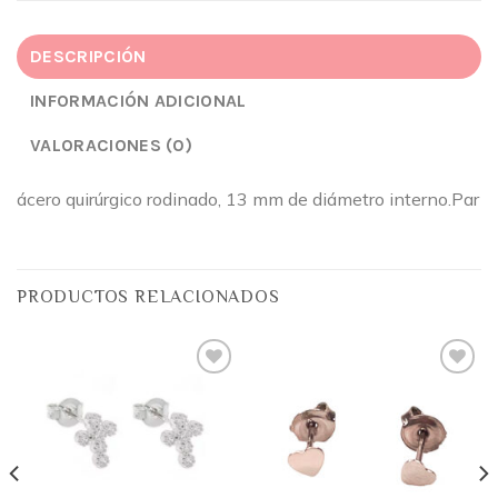
DESCRIPCIÓN
INFORMACIÓN ADICIONAL
VALORACIONES (0)
ácero quirúrgico rodinado, 13 mm de diámetro interno.Par
PRODUCTOS RELACIONADOS
Añadir
Añadir
a la
a la
lista
lista
de
de
deseos
deseos