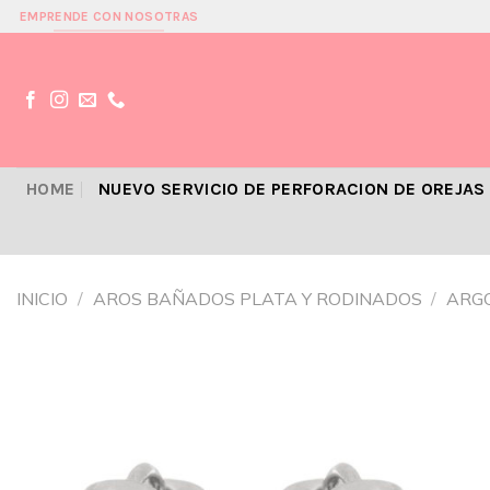
Skip
EMPRENDE CON NOSOTRAS
to
content
HOME
NUEVO SERVICIO DE PERFORACION DE OREJAS
INICIO
/
AROS BAÑADOS PLATA Y RODINADOS
/
ARG
Añadir
a la
lista de
deseos