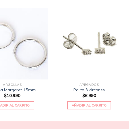
Añadir
Añadir
a la
a la
lista
lista
de
de
deseos
deseos
ARGOLLAS
APEGADOS
lla Margaret 15mm
Palito 3 circones
$
10.990
$
6.990
ADIR AL CARRITO
AÑADIR AL CARRITO