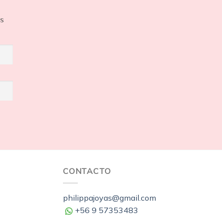
os
CONTACTO
philippajoyas@gmail.com
+56 9 57353483