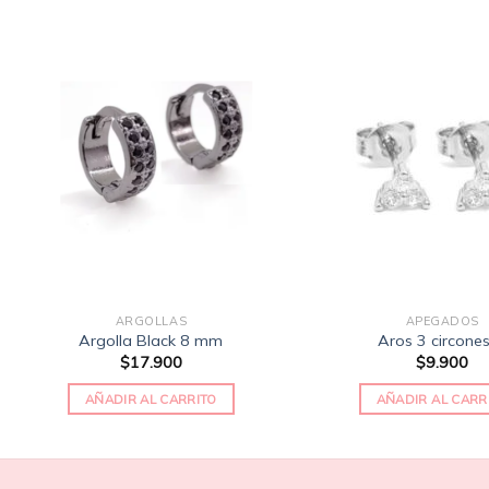
Añadir
a la
lista
de
deseos
ARGOLLAS
APEGADOS
Argolla Black 8 mm
Aros 3 circone
$
17.900
$
9.900
AÑADIR AL CARRITO
AÑADIR AL CARR