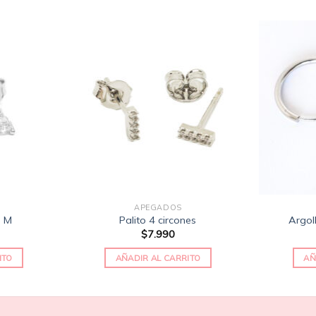
Añadir
Añadir
a la
a la
lista
lista
de
de
deseos
deseos
APEGADOS
s M
Palito 4 circones
Argo
$
7.990
ITO
AÑADIR AL CARRITO
AÑ