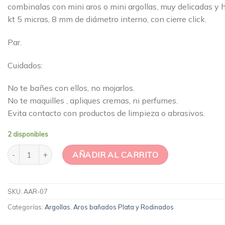
combinalas con mini aros o mini argollas, muy delicadas y h
kt 5 micras, 8 mm de diámetro interno, con cierre click.
Par.
Cuidados:
No te bañes con ellos, no mojarlos.
No te maquilles , apliques cremas, ni perfumes.
Evita contacto con productos de limpieza o abrasivos.
2 disponibles
Argolla Cruz 8 mm cantidad
AÑADIR AL CARRITO
SKU:
AAR-07
Categorías:
Argollas
,
Aros bañados Plata y Rodinados