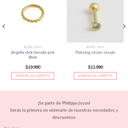
a la
a la
lista
lista
de
de
deseos
deseos
BAÑO ORO
BAÑO ORO
Argolla click torcida pvd
Piercing circón circulo
8mm
$
19.990
$
12.990
AÑADIR AL CARRITO
AÑADIR AL CARRITO
¡Se parte de Philippa Joyas!
Serás la primera en enterarte de nuestras novedades y
descuentos