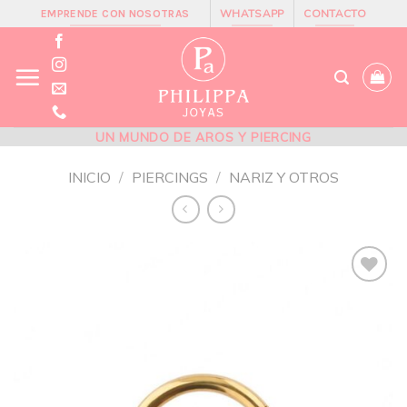
Skip
WHATSAPP
CONTACTO
EMPRENDE CON NOSOTRAS
to
content
UN MUNDO DE AROS Y PIERCING
INICIO
/
PIERCINGS
/
NARIZ Y OTROS
Añadir
a la
lista de
deseos