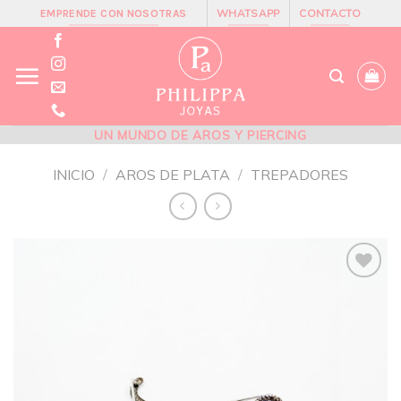
Skip
WHATSAPP
CONTACTO
EMPRENDE CON NOSOTRAS
to
content
UN MUNDO DE AROS Y PIERCING
INICIO
/
AROS DE PLATA
/
TREPADORES
Añadir
a la
lista de
deseos