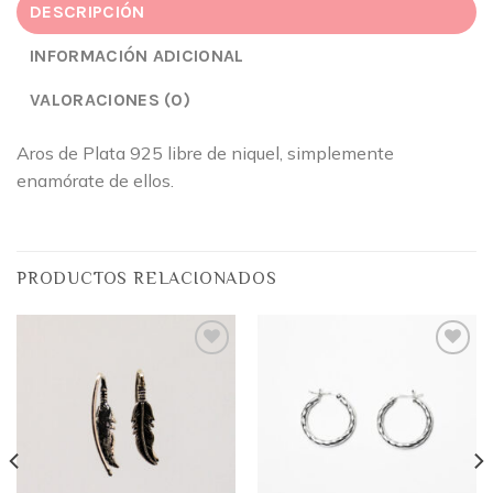
DESCRIPCIÓN
INFORMACIÓN ADICIONAL
VALORACIONES (0)
Aros de Plata 925 libre de niquel, simplemente
enamórate de ellos.
PRODUCTOS RELACIONADOS
Añadir
Añadir
a la
a la
lista
lista
de
de
deseos
deseos