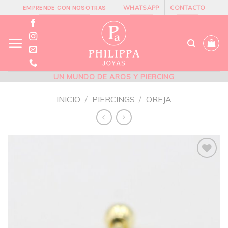
Skip
WHATSAPP
CONTACTO
EMPRENDE CON NOSOTRAS
to
content
UN MUNDO DE AROS Y PIERCING
INICIO
/
PIERCINGS
/
OREJA
Añadir
a la
lista de
deseos