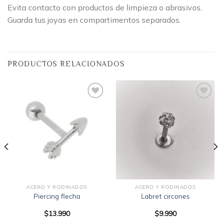
Evita contacto con productos de limpieza o abrasivos.
Guarda tus joyas en compartimentos separados.
PRODUCTOS RELACIONADOS
Añadir
Añadir
a la
a la
lista
lista
de
de
deseos
deseos
ACERO Y RODINADOS
ACERO Y RODINADOS
Piercing flecha
Labret circones
$
13.990
$
9.990