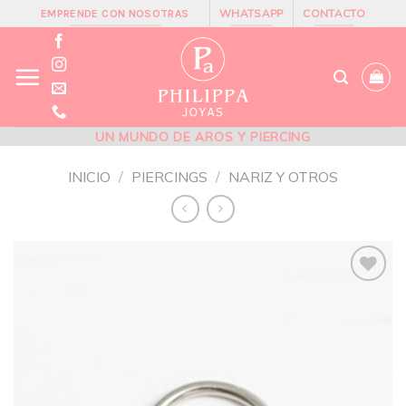
Skip
WHATSAPP
CONTACTO
EMPRENDE CON NOSOTRAS
to
content
UN MUNDO DE AROS Y PIERCING
INICIO
/
PIERCINGS
/
NARIZ Y OTROS
Añadir
a la
lista de
deseos