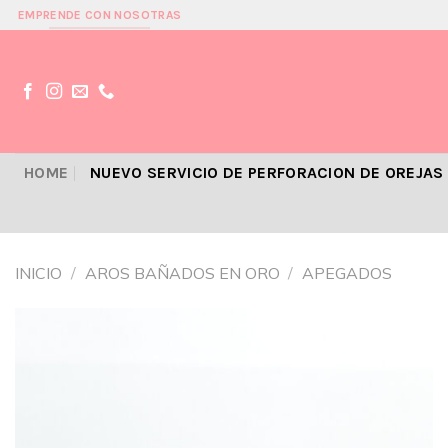
Skip
EMPRENDE CON NOSOTRAS
to
content
HOME
NUEVO SERVICIO DE PERFORACION DE OREJAS
INICIO
/
AROS BAÑADOS EN ORO
/
APEGADOS
Añadir
a la
lista de
deseos