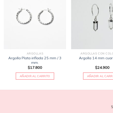
Añadir
a la
lista
de
deseos
ARGOLLAS
ARGOLLAS CON COL
Argolla Plata inflada 25 mm / 3
Argolla 14 mm cuar
mm.
$
17.800
$
24.900
AÑADIR AL CARRITO
AÑADIR AL CARR
S