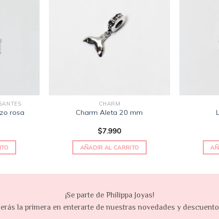
Añadir
Añadir
a la
a la
lista
lista
de
de
deseos
deseos
GANTES
CHARM
zo rosa
Charm Aleta 20 mm
$
7.990
ITO
AÑADIR AL CARRITO
AÑ
¡Se parte de Philippa Joyas!
erás la primera en enterarte de nuestras novedades y descuent