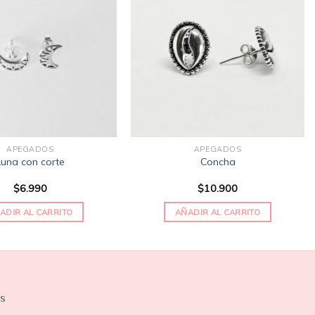
Añadir
Añadir
a la
a la
lista
lista
de
de
deseos
deseos
APEGADOS
APEGADOS
Luna con corte
Concha
$
6.990
$
10.900
ADIR AL CARRITO
AÑADIR AL CARRITO
os