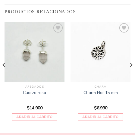
PRODUCTOS RELACIONADOS
Añadir
Añadir
a la
a la
lista
lista
de
de
deseos
deseos
APEGADOS
CHARM
Cuarzo rosa
Charm Flor 15 mm
$
14.900
$
6.990
AÑADIR AL CARRITO
AÑADIR AL CARRITO