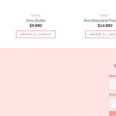
NIÑAS
NIÑAS
Aros Bolita
Aro Manzana Porc
$
9.990
$
14.990
AÑADIR AL CARRITO
AÑADIR AL CARR
S
No
Ema