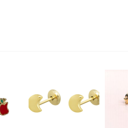
Añadir
Añadir
a la
a la
lista
lista
de
de
deseos
deseos