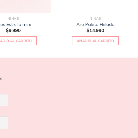
NIÑAS
NIÑAS
os Estrella mini
Aro Paleta Helado
$
9.990
$
14.990
ADIR AL CARRITO
AÑADIR AL CARRITO
os