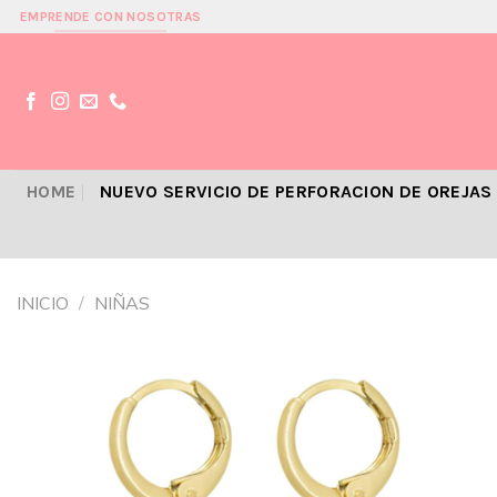
Skip
EMPRENDE CON NOSOTRAS
to
content
HOME
NUEVO SERVICIO DE PERFORACION DE OREJAS
INICIO
/
NIÑAS
Añadir
a la
lista de
deseos