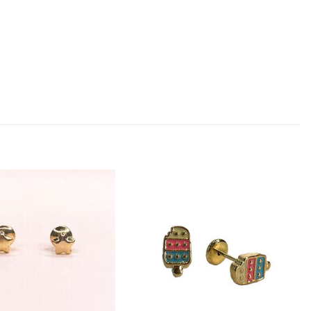
Añadir
Añadir
a la
a la
lista
lista
de
de
deseos
deseos