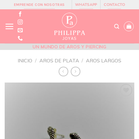
Skip
WHATSAPP
CONTACTO
EMPRENDE CON NOSOTRAS
to
content
UN MUNDO DE AROS Y PIERCING
INICIO
/
AROS DE PLATA
/
AROS LARGOS
Añadir
a la
lista de
deseos