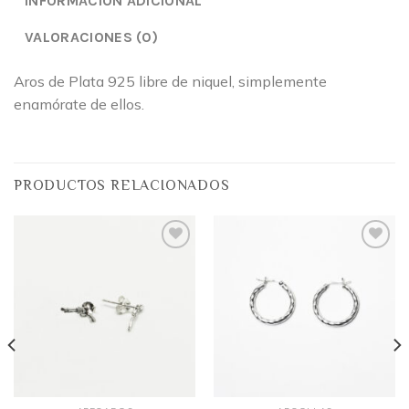
INFORMACIÓN ADICIONAL
VALORACIONES (0)
Aros de Plata 925 libre de niquel, simplemente
enamórate de ellos.
PRODUCTOS RELACIONADOS
Añadir
Añadir
a la
a la
lista
lista
de
de
deseos
deseos