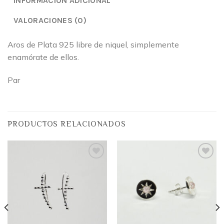
INFORMACIÓN ADICIONAL
VALORACIONES (0)
Aros de Plata 925 libre de niquel, simplemente
enamórate de ellos.
Par
PRODUCTOS RELACIONADOS
Añadir
Añadir
a la
a la
lista
lista
de
de
deseos
deseos