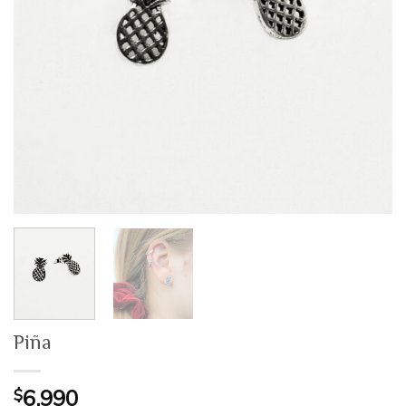
Piña
$
6.990