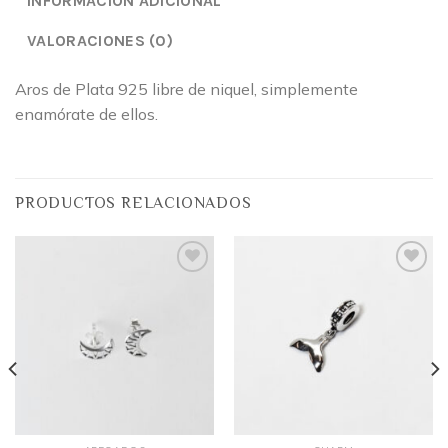
INFORMACIÓN ADICIONAL
VALORACIONES (0)
Aros de Plata 925 libre de niquel, simplemente
enamórate de ellos.
PRODUCTOS RELACIONADOS
Añadir
Añadir
a la
a la
lista
lista
de
de
deseos
deseos