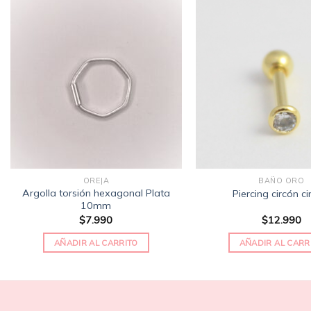
Añadir
a la
lista
de
deseos
OREJA
BAÑO ORO
Argolla torsión hexagonal Plata
Piercing circón ci
10mm
$
7.990
$
12.990
AÑADIR AL CARRITO
AÑADIR AL CARR