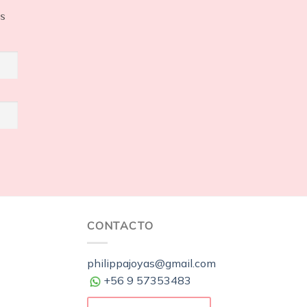
os
CONTACTO
philippajoyas@gmail.com
+56 9 57353483