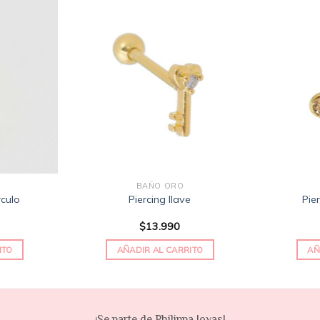
Añadir
Añadir
a la
a la
lista
lista
de
de
deseos
deseos
BAÑO ORO
rculo
Piercing llave
Pier
$
13.990
ITO
AÑADIR AL CARRITO
AÑ
¡Se parte de Philippa Joyas!