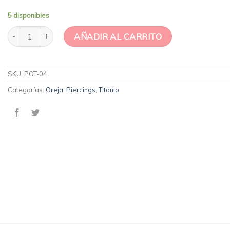
5 disponibles
Labret luna circon titanio baño de oro cantidad
AÑADIR AL CARRITO
SKU:
POT-04
Categorías:
Oreja
,
Piercings
,
Titanio