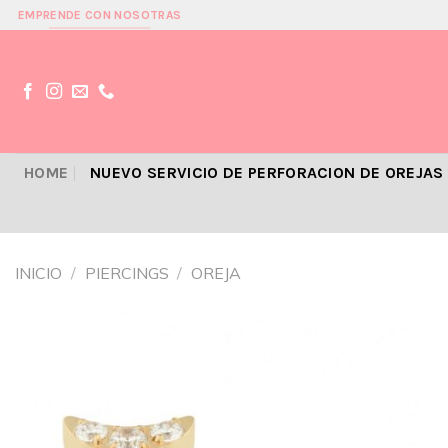
Skip
EMPRENDE CON NOSOTRAS
to
content
HOME
NUEVO SERVICIO DE PERFORACION DE OREJAS
INICIO
/
PIERCINGS
/
OREJA
Añadir
a la
lista de
deseos