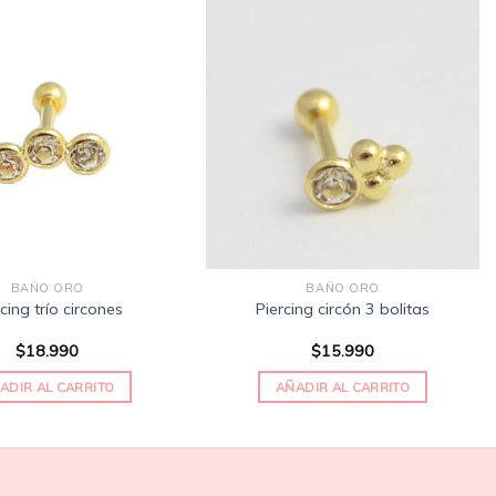
Añadir
Añadir
a la
a la
lista
lista
de
de
deseos
deseos
BAÑO ORO
BAÑO ORO
cing trío circones
Piercing circón 3 bolitas
$
18.990
$
15.990
ADIR AL CARRITO
AÑADIR AL CARRITO