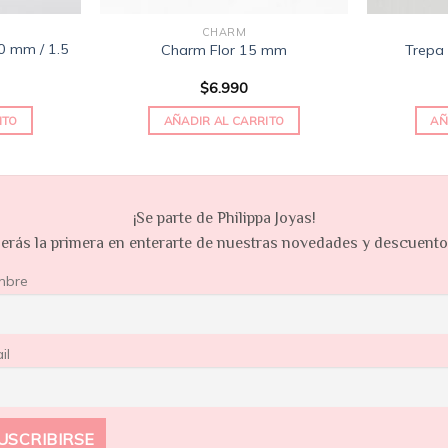
CHARM
20 mm / 1.5
Charm Flor 15 mm
Trepa
$
6.990
ITO
AÑADIR AL CARRITO
AÑ
¡Se parte de Philippa Joyas!
erás la primera en enterarte de nuestras novedades y descuent
mbre
il