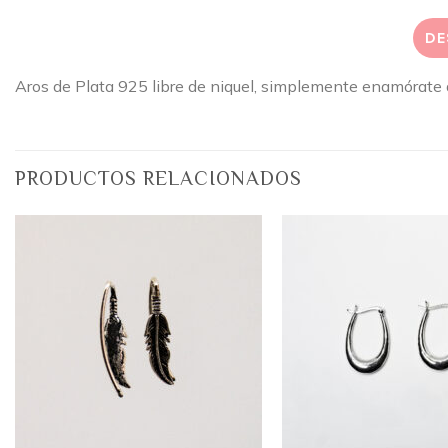
DE
Aros de Plata 925 libre de niquel, simplemente enamórate d
PRODUCTOS RELACIONADOS
Añadir
a la
lista
de
deseos