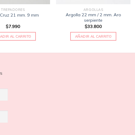
TREPADORES
ARGOLLAS
Argolla 22 mm / 2 mm. Aro
 Cruz 21 mm. 9 mm
serpiente
$
7.990
$
33.800
ADIR AL CARRITO
AÑADIR AL CARRITO
os