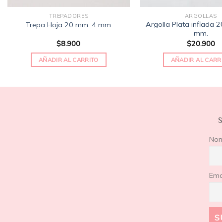
TREPADORES
ARGOLLAS
Argolla Plata inflada 
Trepa Hoja 20 mm. 4 mm
mm.
$
8.900
$
20.900
AÑADIR AL CARRITO
AÑADIR AL CARR
S
No
Ema