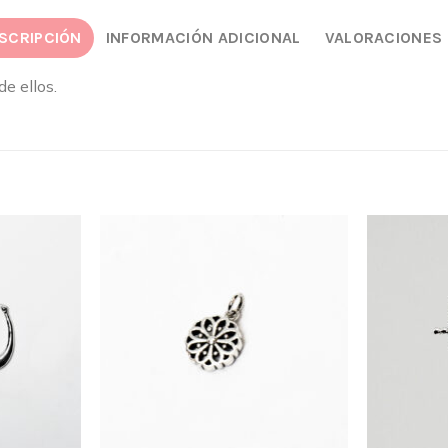
SCRIPCIÓN
INFORMACIÓN ADICIONAL
VALORACIONES 
e ellos.
Añadir
Añadir
a la
a la
lista
lista
de
de
deseos
deseos