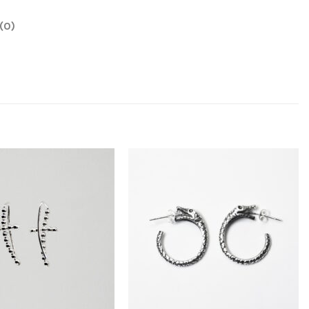
(0)
Añadir
Añadir
a la
a la
lista
lista
de
de
deseos
deseos