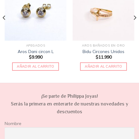
lista
lista
de
de
deseos
deseos
APEGADOS
AROS BAÑADOS EN ORO
Aros Dani circon L
Bidu Circones Unidos
$
9.990
$
11.990
AÑADIR AL CARRITO
AÑADIR AL CARRITO
¡Se parte de Philippa Joyas!
Serás la primera en enterarte de nuestras novedades y
descuentos
Nombre