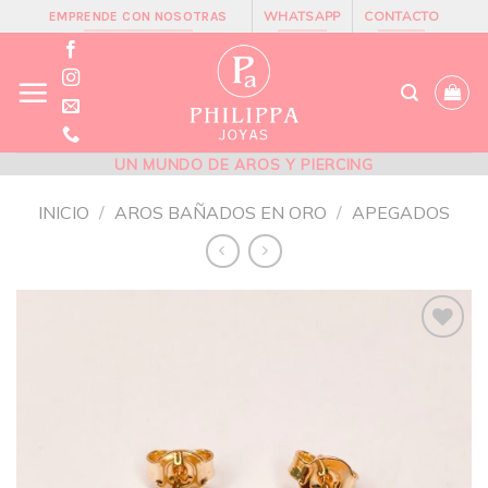
Skip
WHATSAPP
CONTACTO
EMPRENDE CON NOSOTRAS
to
content
UN MUNDO DE AROS Y PIERCING
INICIO
/
AROS BAÑADOS EN ORO
/
APEGADOS
Añadir
a la
lista de
deseos