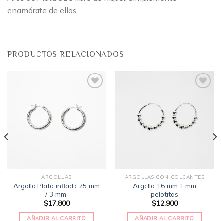
enamórate de ellos.
PRODUCTOS RELACIONADOS
Añadir
Añadir
a la
a la
lista
lista
de
de
deseos
deseos
ARGOLLAS
ARGOLLAS CON COLGANTES
Argolla Plata inflada 25 mm
Argolla 16 mm 1 mm
/ 3 mm.
pelotitas
$
17.800
$
12.900
AÑADIR AL CARRITO
AÑADIR AL CARRITO