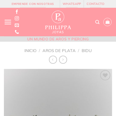
Skip
WHATSAPP
CONTACTO
EMPRENDE CON NOSOTRAS
to
content
UN MUNDO DE AROS Y PIERCING
INICIO
/
AROS DE PLATA
/
BIDU
Añadir
a la
lista de
deseos