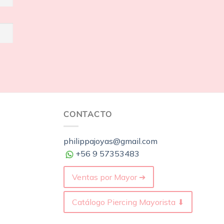
CONTACTO
philippajoyas@gmail.com
+56 9 57353483
Ventas por Mayor ➔
Catálogo Piercing Mayorista ⬇