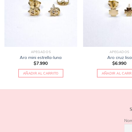
de
deseos
APEGADOS
APEGADOS
Aro mini estrella-luna
Aro cruz lisa
$
7.990
$
6.990
AÑADIR AL CARRITO
AÑADIR AL CARR
S
No