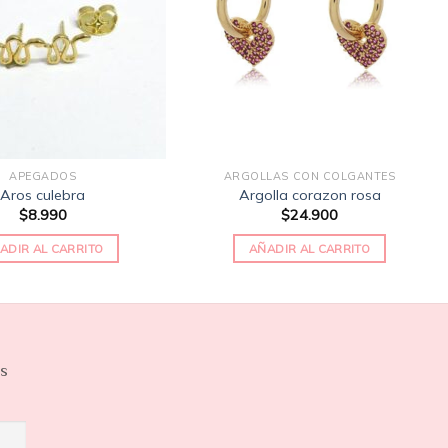
de
de
deseos
deseos
APEGADOS
ARGOLLAS CON COLGANTES
Aros culebra
Argolla corazon rosa
$
8.990
$
24.900
ADIR AL CARRITO
AÑADIR AL CARRITO
os