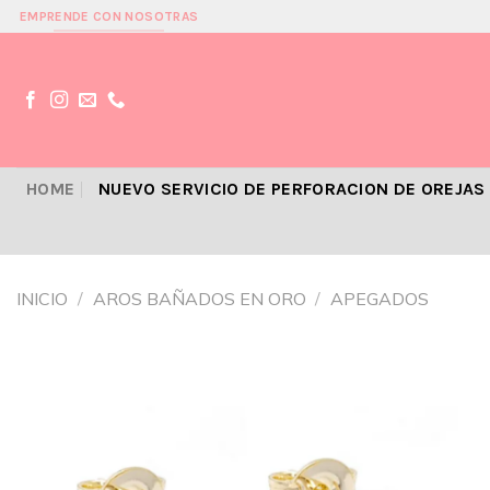
Skip
EMPRENDE CON NOSOTRAS
to
content
HOME
NUEVO SERVICIO DE PERFORACION DE OREJAS
INICIO
/
AROS BAÑADOS EN ORO
/
APEGADOS
Añadir
a la
lista de
deseos