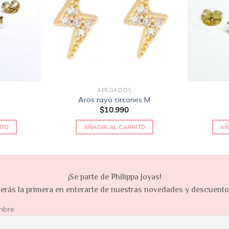
de
de
deseos
deseos
APEGADOS
Aros rayo circones M
$
10.990
ITO
AÑADIR AL CARRITO
AÑ
¡Se parte de Philippa Joyas!
erás la primera en enterarte de nuestras novedades y descuent
mbre