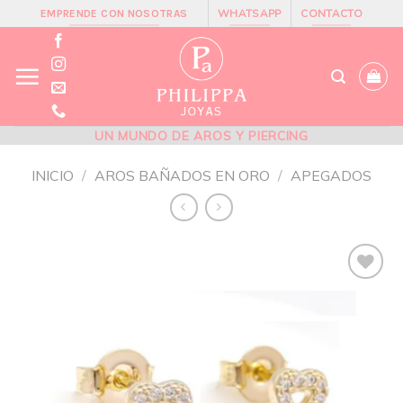
Skip
WHATSAPP
CONTACTO
EMPRENDE CON NOSOTRAS
to
content
UN MUNDO DE AROS Y PIERCING
INICIO
/
AROS BAÑADOS EN ORO
/
APEGADOS
Añadir
a la
lista de
deseos