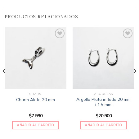
PRODUCTOS RELACIONADOS
Añadir
Añadir
a la
a la
lista
lista
de
de
deseos
deseos
CHARM
ARGOLLAS
Argolla Plata inflada 20 mm
Charm Aleta 20 mm
/ 1.5 mm.
$
7.990
$
20.900
AÑADIR AL CARRITO
AÑADIR AL CARRITO