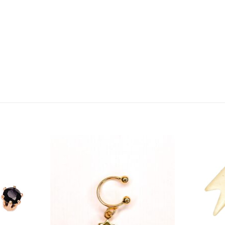
Añadir
Añadir
a la
a la
lista
lista
de
de
deseos
deseos