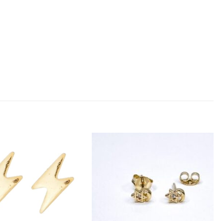
Añadir
Añadir
a la
a la
lista
lista
de
de
deseos
deseos