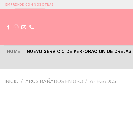
Skip
EMPRENDE CON NOSOTRAS
to
content
HOME
NUEVO SERVICIO DE PERFORACION DE OREJAS
INICIO
/
AROS BAÑADOS EN ORO
/
APEGADOS
Añadir
a la
lista de
deseos