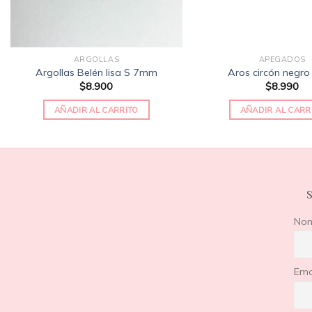
ARGOLLAS
APEGADOS
Argollas Belén lisa S 7mm
Aros circón negr
$
8.900
$
8.990
AÑADIR AL CARRITO
AÑADIR AL CARR
S
No
Ema