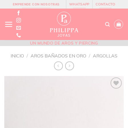
Skip
WHATSAPP
CONTACTO
EMPRENDE CON NOSOTRAS
to
content
UN MUNDO DE AROS Y PIERCING
INICIO
/
AROS BAÑADOS EN ORO
/
ARGOLLAS
Añadir
a la
lista de
deseos