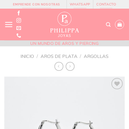
Skip
WHATSAPP
CONTACTO
EMPRENDE CON NOSOTRAS
to
content
UN MUNDO DE AROS Y PIERCING
INICIO
/
AROS DE PLATA
/
ARGOLLAS
Añadir
a la
lista de
deseos