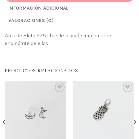
INFORMACIÓN ADICIONAL
VALORACIONES (0)
Aros de Plata 925 libre de niquel, simplemente
enamórate de ellos.
PRODUCTOS RELACIONADOS
Añadir
Añadir
a la
a la
lista
lista
de
de
deseos
deseos