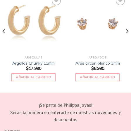
Añadir
Añadir
a la
a la
lista
lista
de
de
deseos
deseos
ARGOLLAS
APEGADOS
Argollas Chunky 11mm
Aros circón blanco 3mm
$
17.990
$
8.990
AÑADIR AL CARRITO
AÑADIR AL CARRITO
¡Se parte de Philippa Joyas!
Serás la primera en enterarte de nuestras novedades y
descuentos
Nombre