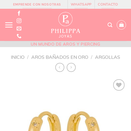
Skip
WHATSAPP
CONTACTO
EMPRENDE CON NOSOTRAS
to
content
UN MUNDO DE AROS Y PIERCING
INICIO
/
AROS BAÑADOS EN ORO
/
ARGOLLAS
Añadir
a la
lista de
deseos