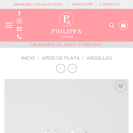
Skip
WHATSAPP
CONTACTO
EMPRENDE CON NOSOTRAS
to
content
UN MUNDO DE AROS Y PIERCING
INICIO
/
AROS DE PLATA
/
ARGOLLAS
Añadir
a la
lista de
deseos