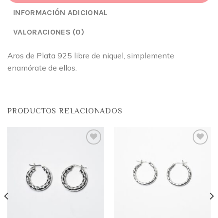
INFORMACIÓN ADICIONAL
VALORACIONES (0)
Aros de Plata 925 libre de niquel, simplemente
enamórate de ellos.
PRODUCTOS RELACIONADOS
Añadir
Añadir
a la
a la
lista
lista
de
de
deseos
deseos