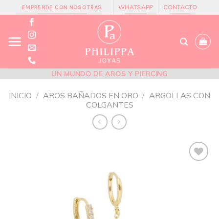
Skip
WHATSAPP
CONTACTO
EMPRENDE CON NOSOTRAS
to
content
UN MUNDO DE AROS Y PIERCING
INICIO
/
AROS BAÑADOS EN ORO
/
ARGOLLAS CON
COLGANTES
Añadir
a la
lista de
deseos