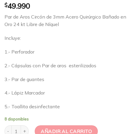
$
49.990
Par de Aros Circón de 3mm Acero Quirúrgico Bañado en
Oro 24 kt Libre de Níquel
Incluye:
1.- Perforador
2.- Cápsulas con Par de aros esterilizados
3.- Par de guantes
4.- Lápiz Marcador
5.- Toallita desinfectante
8 disponibles
Kit Perforación Piercings en Casa Circón Bañada en Oro 24kt ca
AÑADIR AL CARRITO