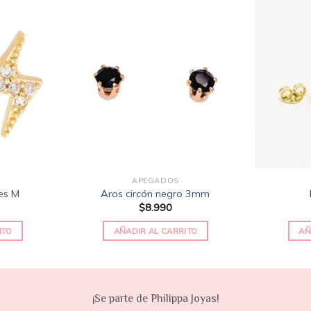
Añadir
Añadir
a la
a la
lista
lista
de
de
deseos
deseos
APEGADOS
es M
Aros circón negro 3mm
$
8.990
ITO
AÑADIR AL CARRITO
AÑ
¡Se parte de Philippa Joyas!