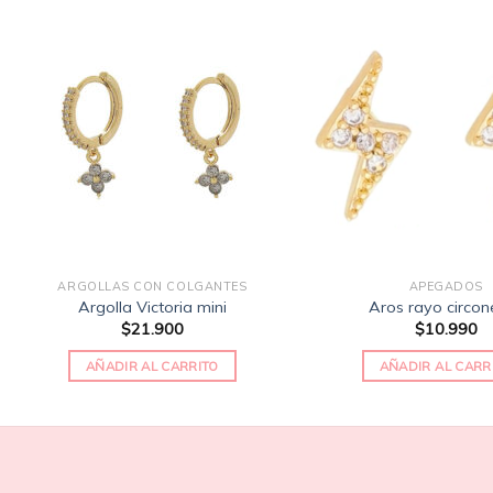
Añadir
a la
lista
de
deseos
ARGOLLAS CON COLGANTES
APEGADOS
Argolla Victoria mini
Aros rayo circon
$
21.900
$
10.990
AÑADIR AL CARRITO
AÑADIR AL CARR