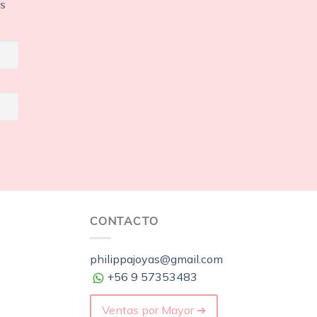
os
CONTACTO
philippajoyas@gmail.com
+56 9 57353483
Ventas por Mayor ➔