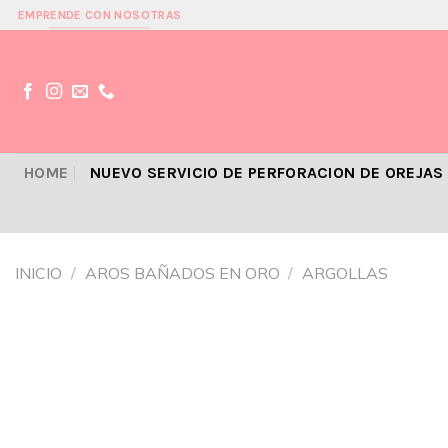
Skip
EMPRENDE CON NOSOTRAS
to
content
HOME
NUEVO SERVICIO DE PERFORACION DE OREJAS
INICIO
/
AROS BAÑADOS EN ORO
/
ARGOLLAS
Añadir
a la
lista de
deseos