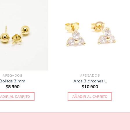
Añadir
Añadir
a la
a la
lista
lista
de
de
deseos
deseos
APEGADOS
APEGADOS
Bolitas 3 mm
Aros 3 circones L
$
8.990
$
10.900
ADIR AL CARRITO
AÑADIR AL CARRITO