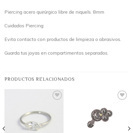
Piercing acero quirúrgico libre de niquels. 8mm
Cuidados Piercing:
Evita contacto con productos de limpieza o abrasivos.
Guarda tus joyas en compartimentos separados.
PRODUCTOS RELACIONADOS
Añadir
Añadir
a la
a la
lista
lista
de
de
deseos
deseos