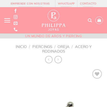
Skip
WHATSAPP
CONTACTO
EMPRENDE CON NOSOTRAS
to
content
UN MUNDO DE AROS Y PIERCING
INICIO
/
PIERCINGS
/
OREJA
/
ACERO Y
RODINADOS
Añadir
a la
lista de
deseos