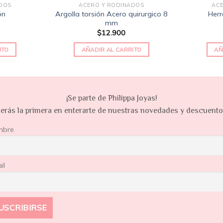
DOS
ACERO Y RODINADOS
AC
Argolla torsión Acero quirurgico 8
ón
Herr
mm
$
12.900
ITO
AÑADIR AL CARRITO
AÑ
¡Se parte de Philippa Joyas!
erás la primera en enterarte de nuestras novedades y descuent
mbre
il