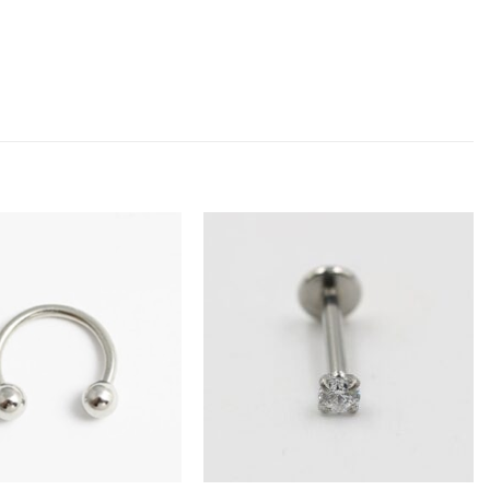
Añadir
Añadir
a la
a la
lista
lista
de
de
deseos
deseos