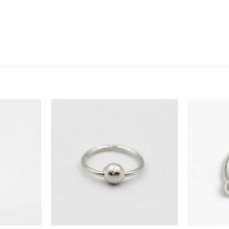
Añadir
Añadir
a la
a la
lista
lista
de
de
deseos
deseos