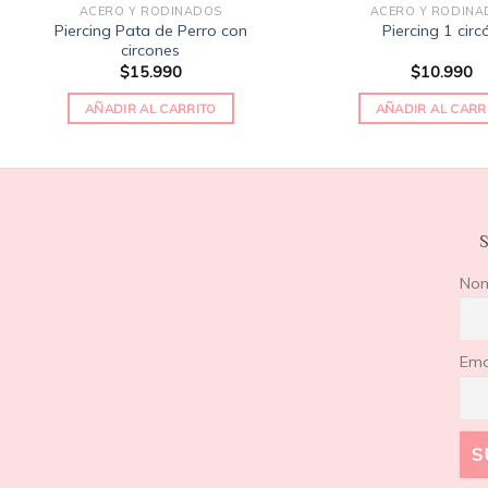
ACERO Y RODINADOS
ACERO Y RODINA
Piercing Pata de Perro con
Piercing 1 circ
circones
$
15.990
$
10.990
AÑADIR AL CARRITO
AÑADIR AL CARR
S
No
Ema