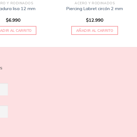
ERO Y RODINADOS
ACERO Y RODINADOS
adura lisa 12 mm
Piercing Labret circón 2 mm
$
6.990
$
12.990
ADIR AL CARRITO
AÑADIR AL CARRITO
os