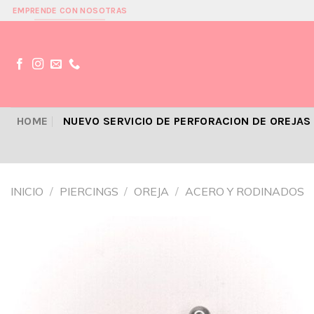
Skip
EMPRENDE CON NOSOTRAS
to
content
HOME
NUEVO SERVICIO DE PERFORACION DE OREJAS
INICIO
/
PIERCINGS
/
OREJA
/
ACERO Y RODINADOS
Añadir
a la
lista de
deseos