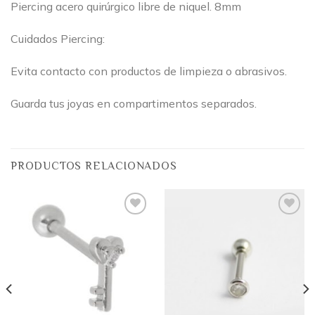
Piercing acero quirúrgico libre de niquel. 8mm
Cuidados Piercing:
Evita contacto con productos de limpieza o abrasivos.
Guarda tus joyas en compartimentos separados.
PRODUCTOS RELACIONADOS
Añadir
Añadir
a la
a la
lista
lista
de
de
deseos
deseos