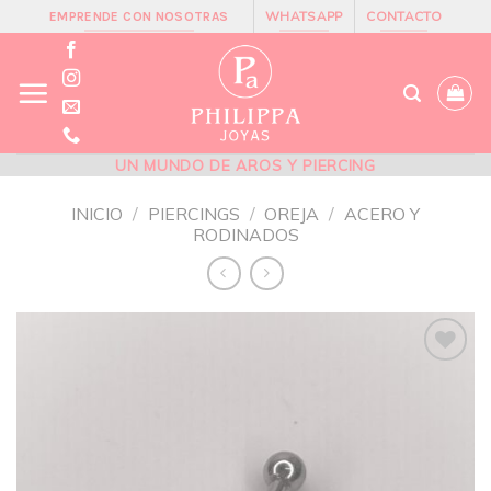
Skip
WHATSAPP
CONTACTO
EMPRENDE CON NOSOTRAS
to
content
UN MUNDO DE AROS Y PIERCING
INICIO
/
PIERCINGS
/
OREJA
/
ACERO Y
RODINADOS
Añadir
a la
lista de
deseos