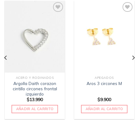
Añadir
Añadir
a la
a la
lista
lista
de
de
deseos
deseos
ACERO Y RODINADOS
APEGADOS
Argolla Daith corazon
Aros 3 circones M
cintillo circones frontal
izquierdo
$
13.990
$
9.900
AÑADIR AL CARRITO
AÑADIR AL CARRITO