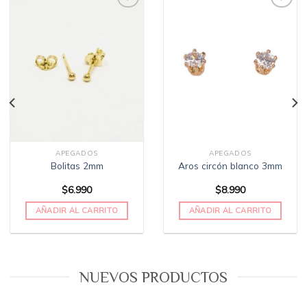
Añadir
Añadir
a la
a la
lista
lista
de
de
deseos
deseos
APEGADOS
APEGADOS
Bolitas 2mm
Aros circón blanco 3mm
$
6.990
$
8.990
AÑADIR AL CARRITO
AÑADIR AL CARRITO
NUEVOS PRODUCTOS