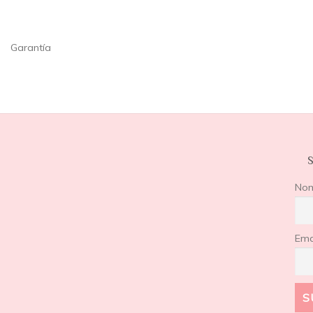
Garantía
S
No
Ema