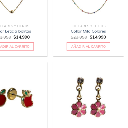
LLARES Y OTROS
COLLARES Y OTROS
lar Leticia bolitas
Collar Mila Colores
1.990
$
14.990
$
23.990
$
14.990
ADIR AL CARRITO
AÑADIR AL CARRITO
Añadir
Añadir
a la
a la
lista
lista
de
de
deseos
deseos