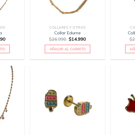
ROS
COLLARES Y OTROS
CO
a
Collar Edurne
Col
990
$
26.990
$
14.990
$
2
ITO
AÑADIR AL CARRITO
AÑ
Añadir
Añadir
a la
a la
lista
lista
de
de
deseos
deseos