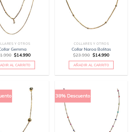
LLARES Y OTROS
COLLARES Y OTROS
Collar Gemma
Collar Naroa Bolitas
1.990
$
14.990
$
23.990
$
14.990
ADIR AL CARRITO
AÑADIR AL CARRITO
uento
38% Descuento
Añadir
Añadir
a la
a la
lista
lista
de
de
deseos
deseos