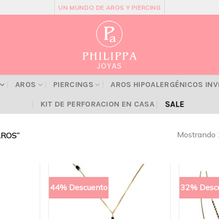
UN MUNDO DE AROS Y PIERCING
AROS
PIERCINGS
AROS HIPOALERGÉNICOS IN
SALE
KIT DE PERFORACION EN CASA
Mostrando 
AROS”
44% Descuento
32% Desc
Añadir
Añadir
a la
a la
lista
lista
de
de
deseos
deseos