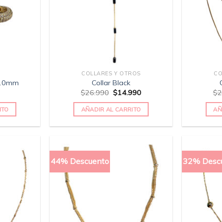
COLLARES Y OTROS
CO
 10mm
Collar Black
$
26.990
$
14.990
$
2
ITO
AÑADIR AL CARRITO
AÑ
44% Descuento
32% Desc
Añadir
Añadir
a la
a la
lista
lista
de
de
deseos
deseos