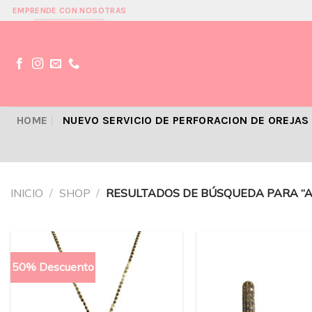
Skip
EMPRENDE CON NOSOTRAS
to
content
HOME
NUEVO SERVICIO DE PERFORACION DE OREJAS
INICIO
/
SHOP
/
RESULTADOS DE BÚSQUEDA PARA “
50% Descuento
Añadir
a la
lista
de
deseos