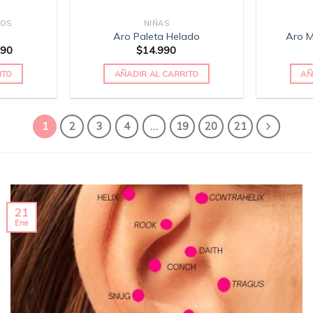
ROS
NIÑAS
Aro Paleta Helado
Aro 
990
$
14.990
ITO
AÑADIR AL CARRITO
AÑ
1
2
3
4
…
19
20
21
21
Ene